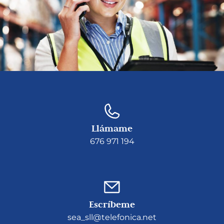
Llámame
676 971 194
Escríbeme
sea_sll@telefonica.net